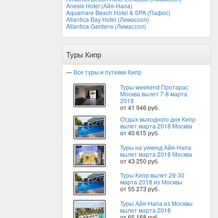
Anesis Hotel (Айя-Напа)
Aquamare Beach Hotel & SPA (Пафос)
Atlantica Bay Hotel (Лимассол)
Atlantica Gardens (Лимассол)
Туры Кипр
—
Все туры и путевки Кипр
Туры weekend Протарас
Москва вылет 7-8 марта
2018
от 41 946 руб.
Отдых выходного дня Кипр
вылет марта 2018 Москва
от 40 615 руб.
Туры на уикенд Айя-Напа
вылет марта 2018 Москва
от 43 250 руб.
Туры Кипр вылет 29-30
марта 2018 из Москвы
от 55 273 руб.
Туры Айя-Напа из Москвы
вылет марта 2018
от 65 168 руб.