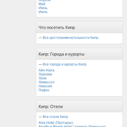
Май
Июнь
Июль
Август
Сентябрь
Октябрь
Что посетить Кипр
Ноябрь
Декабрь
—
Все достопримечательности Кипр
Кипр: Города и курорты
—
Все города и курорты Кипр
Айя-Напа
Ларнака
Лачи
Лимассол
Никосия
Пафос
Кипр: Отели
—
Все отели Кипр
Alva Hotel (Протарас)
Amathus Beach Hotel Limassol (Лимассол)