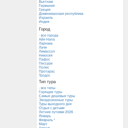
Вьетнам
Германия
Греция
Доминиканская республика
Израиль
Индия
Индонезия
Город
Иордания
Испания
- все города
Италия
Айя-Напа
Камбоджа
Ларнака
Кипр *
Лачи
Куба
Лимассол
Мальдивские острова
Никосия
Мальта
Пафос
Новая Зеландия
Писсури
Объединенные Арабские Эмираты
Полис
Перу
Протарас
Россия
Тродос
Таиланд
Тип тура
Тунис
Турция
- все типы
Финляндия
Горящие туры
Франция
Самые дешевые туры
Хорватия
Экскурсионные туры
Черногория
Туры выходного дня
Чехия
Отдых с детьми
Летние путевки 2026
Январь
Февраль *
Март
Апрель