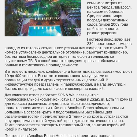
семи километрах от
центра города Лимассол,
на самом побережье
Средиземного моря,
посреди декоративных
садов. Зимой 2009 года
он был полностью
реконструирован.
Гостевой фонд включает
239 просторных номеров,
в каждом из которых созданы все условия для комфортного отдыха. В
номере установлено центральное отопление, работает кондиционер,
бесплатный беспроводной интернет, телефон и телевизор со
спутниковым ТВ. В ванной комнате предусмотрены необходимые
банные и косметические принадлежности.
В отеле есть несколько конференц- и банкетных залов, вместимостью от
10 до 400 человек. Вы можете воспользоваться услугами по
организации свадеб и других торжественных церемоний. В
инфраструктуре представлены и парикмахерская, и магазин-бутик, и
бизнес-центр, и даже салон часов и ювелирных изделий.
Для клиентов отеля работает SPA & Wellness центр с
профессиональной косметикой, сауна, парная и джакузи. Есть 11 комнат
для массажа различных видов, в том числе аюрведического,
ароматерапевтического и тайского. Amathus Beach обладает самым
большим на острове крытым подогреваемым бассейном. Для
развлечения гостей предусмотрены 2 теннисных корта, устраиваются
шоу-программы с живой музыкой, проводятся тематические вечера.
Также предлагается посещать тренажерный зал, занятия аэробикой,
йогой и пилатесом.
Постояльцев Amathus Beach Hotel Limassol ждет изысканная и