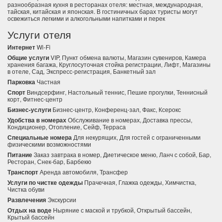
разнообразная кухня в ресторанах отеля: местная, международная,
тайская, китайская и японская. В гостиничных барах туристы могут
освежиться легкими и алкогольными напитками и перек
Услуги отеля
Интернет
Wi-Fi
Общие услуги
VIP, Пункт обмена валюты, Магазин сувениров, Камера
хранения багажа, Круглосуточная стойка регистрации, Лифт, Магазины
в отеле, Сад, Экспресс-регистрация, Банкетный зал
Парковка
Частная
Спорт
Виндсерфинг, Настольный теннис, Пешие прогулки, Теннисный
корт, Фитнес-центр
Бизнес-услуги
Бизнес-центр, Конференц-зал, Факс, Ксерокс
Удобства в номерах
Обслуживание в номерах, Доставка прессы,
Кондиционер, Отопление, Сейф, Терраса
Специальные номера
Для некурящих, Для гостей с ограниченными
физическими возможностями
Питание
Заказ завтрака в номер, Диетическое меню, Ланч с собой, Бар,
Ресторан, Снек-бар, Барбекю
Транспорт
Аренда автомобиля, Трансфер
Услуги по чистке одежды
Прачечная, Глажка одежды, Химчистка,
Чистка обуви
Развлечения
Экскурсии
Отдых на воде
Ныряние с маской и трубкой, Открытый бассейн,
Крытый бассейн