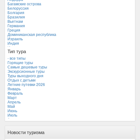
Багамские острова
Белоруссия
Болгария
Бразилия
Вьетнам
Германия
Греция
Доминиканская республика
Израиль
Индия
Индонезия
Тип тура
Иордания
Испания
- все типы
Италия
Горящие туры
Камбоджа
Самые дешевые туры
Кипр
Экскурсионные туры
Куба
Туры выходного дня
Мальдивские острова
Отдых с детьми
Мальта
Летние путевки 2026
Новая Зеландия
Январь
Объединенные Арабские Эмираты
Февраль
Перу
Март
Россия
Апрель
Таиланд
Май
Тунис
Июнь
Турция
Июль
Финляндия
Август
Франция
Сентябрь
Хорватия
Октябрь
Черногория
Новости туризма
Ноябрь
Чехия
Декабрь