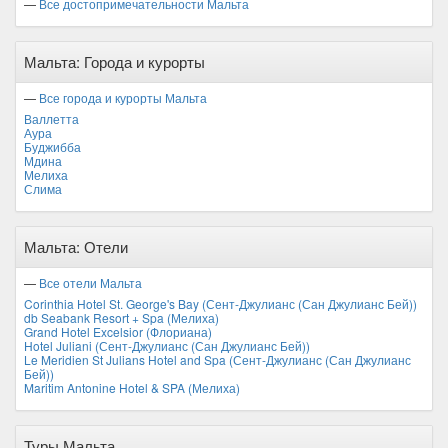
—
Все достопримечательности Мальта
Мальта: Города и курорты
—
Все города и курорты Мальта
Валлетта
Аура
Буджибба
Мдина
Мелиха
Слима
Мальта: Отели
—
Все отели Мальта
Corinthia Hotel St. George's Bay (Сент-Джулианс (Сан Джулианс Бей))
db Seabank Resort + Spa (Мелиха)
Grand Hotel Excelsior (Флориана)
Hotel Juliani (Сент-Джулианс (Сан Джулианс Бей))
Le Meridien St Julians Hotel and Spa (Сент-Джулианс (Сан Джулианс
Бей))
Maritim Antonine Hotel & SPA (Мелиха)
Туры Мальта