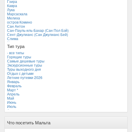
Гзира
Мальдивские острова
Кавра
Мальта *
Лука
Новая Зеландия
Марсаскала
Объединенные Арабские Эмираты
Мелиха
Перу
остров Комино
Россия
Сан Антон
Таиланд
Сан-Пауль-иль-Бахар (Сан Пол Бэй)
Тунис
Сент-Джулианс (Сан Джулианс Бей)
Турция
Слима
Финляндия
Чиркева
Франция
Тип тура
Хорватия
- все типы
Черногория
Горящие туры
Чехия
Самые дешевые туры
Экскурсионные туры
Туры выходного дня
Отдых с детьми
Летние путевки 2026
Январь
Февраль
Март *
Апрель
Май
Июнь
Июль
Август
Сентябрь
Октябрь
Что посетить Мальта
Ноябрь
Декабрь