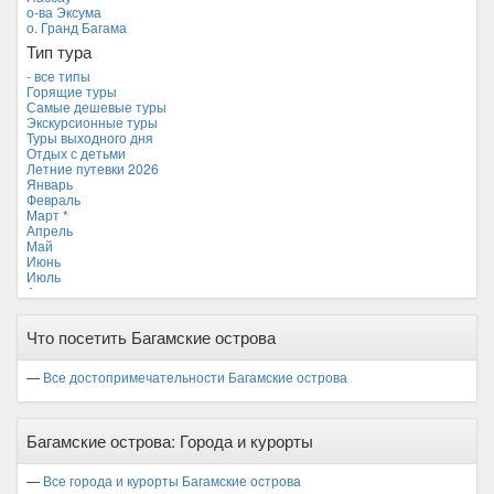
Камбоджа
о-ва Эксума
Кипр
о. Гранд Багама
Куба
Тип тура
Мальдивские острова
Мальта
- все типы
Новая Зеландия
Горящие туры
Объединенные Арабские Эмираты
Самые дешевые туры
Перу
Экскурсионные туры
Россия
Туры выходного дня
Таиланд
Отдых с детьми
Тунис
Летние путевки 2026
Турция
Январь
Финляндия
Февраль
Франция
Март *
Хорватия
Апрель
Черногория
Май
Чехия
Июнь
Июль
Август
Сентябрь
Октябрь
Что посетить Багамские острова
Ноябрь
Декабрь
—
Все достопримечательности Багамские острова
Багамские острова: Города и курорты
—
Все города и курорты Багамские острова