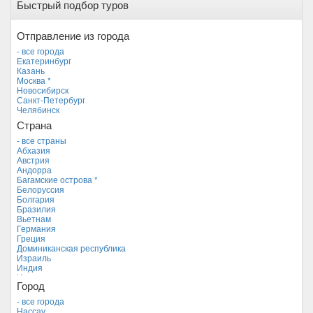
Быстрый подбор туров
Отправление из города
- все города
Екатеринбург
Казань
Москва *
Новосибирск
Санкт-Петербург
Челябинск
Страна
- все страны
Абхазия
Австрия
Андорра
Багамские острова *
Белоруссия
Болгария
Бразилия
Вьетнам
Германия
Греция
Доминиканская республика
Израиль
Индия
Индонезия
Город
Иордания
Испания
- все города
Италия
Нассау