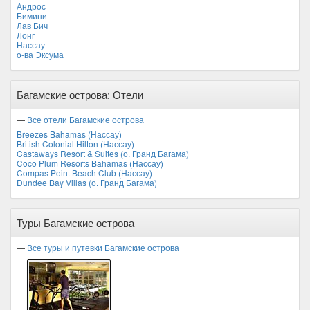
Андрос
Бимини
Лав Бич
Лонг
Нассау
о-ва Эксума
Багамские острова: Отели
—
Все отели Багамские острова
Breezes Bahamas (Нассау)
British Colonial Hilton (Нассау)
Castaways Resort & Suites (о. Гранд Багама)
Coco Plum Resorts Bahamas (Нассау)
Compas Point Beach Club (Нассау)
Dundee Bay Villas (о. Гранд Багама)
Туры Багамские острова
—
Все туры и путевки Багамские острова