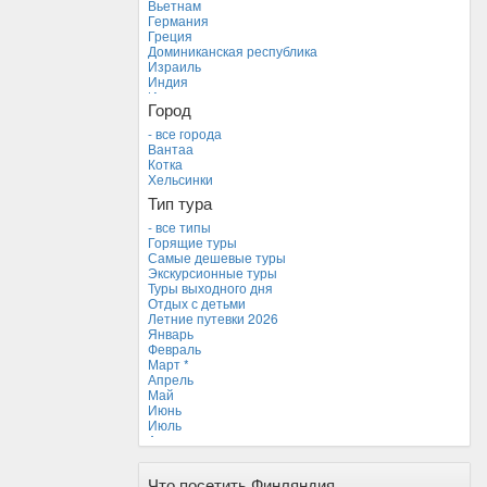
Вьетнам
Германия
Греция
Доминиканская республика
Израиль
Индия
Индонезия
Город
Иордания
Испания
- все города
Италия
Вантаа
Камбоджа
Котка
Кипр
Хельсинки
Куба
Тип тура
Мальдивские острова
Мальта
- все типы
Новая Зеландия
Горящие туры
Объединенные Арабские Эмираты
Самые дешевые туры
Перу
Экскурсионные туры
Россия
Туры выходного дня
Таиланд
Отдых с детьми
Тунис
Летние путевки 2026
Турция
Январь
Финляндия *
Февраль
Франция
Март *
Хорватия
Апрель
Черногория
Май
Чехия
Июнь
Июль
Август
Сентябрь
Октябрь
Что посетить Финляндия
Ноябрь