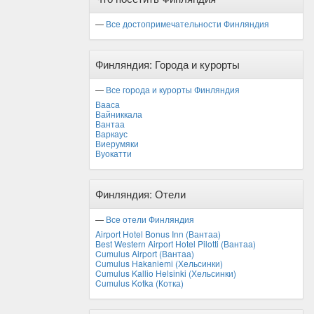
Декабрь
—
Все достопримечательности Финляндия
Финляндия: Города и курорты
—
Все города и курорты Финляндия
Вааса
Вайниккала
Вантаа
Варкаус
Виерумяки
Вуокатти
Финляндия: Отели
—
Все отели Финляндия
Airport Hotel Bonus Inn (Вантаа)
Best Western Airport Hotel Pilotti (Вантаа)
Cumulus Airport (Вантаа)
Cumulus Hakaniemi (Хельсинки)
Cumulus Kallio Helsinki (Хельсинки)
Cumulus Kotka (Котка)