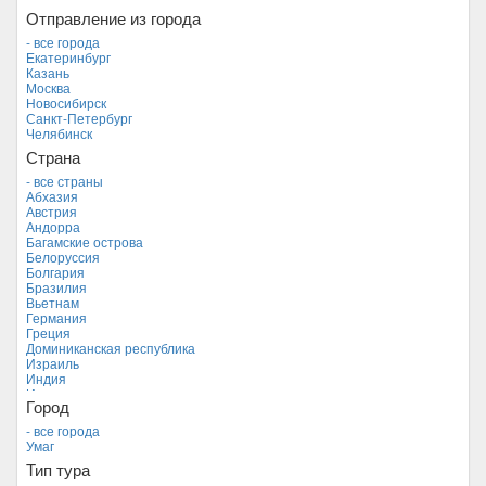
Отправление из города
- все города
Екатеринбург
Казань
Москва
Новосибирск
Санкт-Петербург
Челябинск
Страна
- все страны
Абхазия
Австрия
Андорра
Багамские острова
Белоруссия
Болгария
Бразилия
Вьетнам
Германия
Греция
Доминиканская республика
Израиль
Индия
Индонезия
Город
Иордания
Испания
- все города
Италия
Умаг
Камбоджа
Тип тура
Кипр
Куба