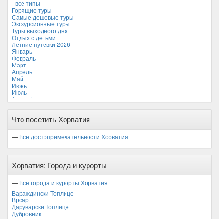
- все типы
Мальдивские острова
Горящие туры
Мальта
Самые дешевые туры
Новая Зеландия
Экскурсионные туры
Объединенные Арабские Эмираты
Туры выходного дня
Перу
Отдых с детьми
Россия
Летние путевки 2026
Таиланд
Январь
Тунис
Февраль
Турция
Март
Финляндия
Апрель
Франция
Май
Хорватия *
Июнь
Черногория
Июль
Чехия
Август *
Сентябрь
Октябрь
Что посетить Хорватия
Ноябрь
Декабрь
—
Все достопримечательности Хорватия
Хорватия: Города и курорты
—
Все города и курорты Хорватия
Вараждински Топлице
Врсар
Даруварски Топлице
Дубровник