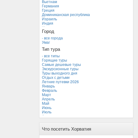
Вьетнам
Германия
Греция
Доминиканская республика
Израиль
Индия
Индонезия
Город
Иордания
Испания
- все города
Италия
Умаг
Камбоджа
Тип тура
Кипр
Куба
- все типы
Мальдивские острова
Горящие туры
Мальта
Самые дешевые туры
Новая Зеландия
Экскурсионные туры
Объединенные Арабские Эмираты
Туры выходного дня
Перу
Отдых с детьми
Россия
Летние путевки 2026
Таиланд
Январь
Тунис
Февраль
Турция
Март
Финляндия
Апрель
Франция
Май
Хорватия *
Июнь
Черногория
Июль
Чехия
Август
Сентябрь
Октябрь *
Что посетить Хорватия
Ноябрь
Декабрь