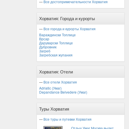
—
Все достопримечательности Хорватия
Хорватия: Города и курорты
—
Все города и курорты Хорватия
Вараждински Топлице
Врсар
Даруварски Топлице
Дубровник
Загреб
Загребская жупания
Хорватия: Отели
—
Все отели Хорватия
Adriatic (Умаг)
Depandance Belvedere (Умаг)
Туры Хорватия
—
Все туры и путевки Хорватия
Отдых Умаг Москва вылет