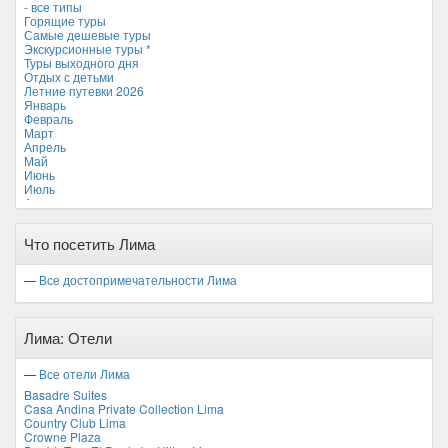
- все типы
Мальдивские острова
Горящие туры
Мальта
Самые дешевые туры
Новая Зеландия
Экскурсионные туры *
Объединенные Арабские Эмираты
Туры выходного дня
Перу *
Отдых с детьми
Россия
Летние путевки 2026
Таиланд
Январь
Тунис
Февраль
Турция
Март
Финляндия
Апрель
Франция
Май
Хорватия
Июнь
Черногория
Июль
Чехия
Август
Сентябрь
Октябрь
Что посетить Лима
Ноябрь
Декабрь
—
Все достопримечательности Лима
Лима: Отели
—
Все отели Лима
Basadre Suites
Casa Andina Private Collection Lima
Country Club Lima
Crowne Plaza