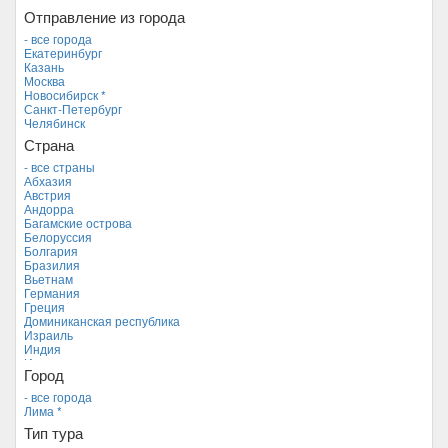
Отправление из города
- все города
Екатеринбург
Казань
Москва
Новосибирск *
Санкт-Петербург
Челябинск
Страна
- все страны
Абхазия
Австрия
Андорра
Багамские острова
Белоруссия
Болгария
Бразилия
Вьетнам
Германия
Греция
Доминиканская республика
Израиль
Индия
Индонезия
Город
Иордания
Испания
- все города
Италия
Лима *
Камбоджа
Тип тура
Кипр
Куба