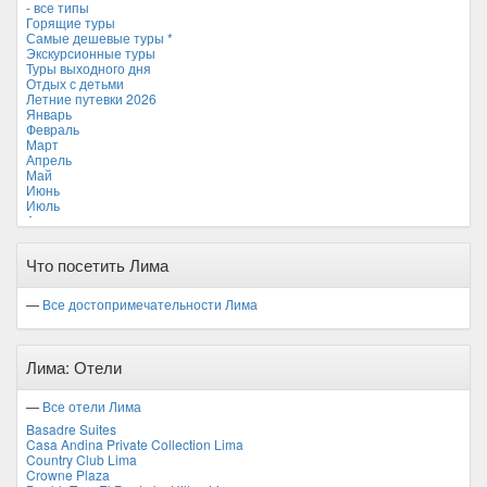
- все типы
Мальдивские острова
Горящие туры
Мальта
Самые дешевые туры *
Новая Зеландия
Экскурсионные туры
Объединенные Арабские Эмираты
Туры выходного дня
Перу *
Отдых с детьми
Россия
Летние путевки 2026
Таиланд
Январь
Тунис
Февраль
Турция
Март
Финляндия
Апрель
Франция
Май
Хорватия
Июнь
Черногория
Июль
Чехия
Август
Сентябрь
Октябрь
Что посетить Лима
Ноябрь
Декабрь
—
Все достопримечательности Лима
Лима: Отели
—
Все отели Лима
Basadre Suites
Casa Andina Private Collection Lima
Country Club Lima
Crowne Plaza