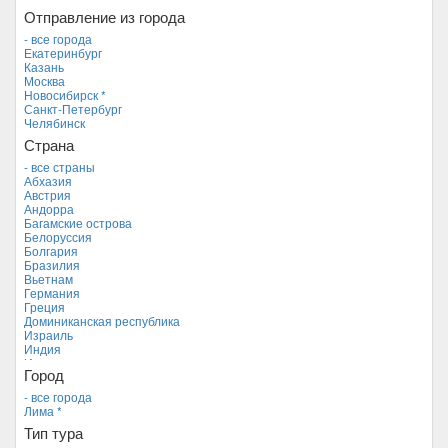
Отправление из города
- все города
Екатеринбург
Казань
Москва
Новосибирск *
Санкт-Петербург
Челябинск
Страна
- все страны
Абхазия
Австрия
Андорра
Багамские острова
Белоруссия
Болгария
Бразилия
Вьетнам
Германия
Греция
Доминиканская республика
Израиль
Индия
Индонезия
Город
Иордания
Испания
- все города
Италия
Лима *
Камбоджа
Тип тура
Кипр
Куба