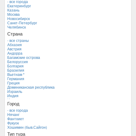
- все города
Екатеринбург
Казань
Москва
Новосибирск
Санкт-Петербург
Челябинск
Страна
- все страны
Абхазия
Австрия
Андорра
Багамские острова
Белоруссия
Болгария
Бразилия
Вьетнам *
Германия
Греция
Доминиканская республика
Израиль
Индия
Индонезия
Город
Иордания
Испания
- все города
Италия
Нячанг
Камбоджа
Фантхиет
Кипр
Фукуок
Куба
Хошимин (быв.Сайгон)
Мальдивские острова
Тип тура
Мальта