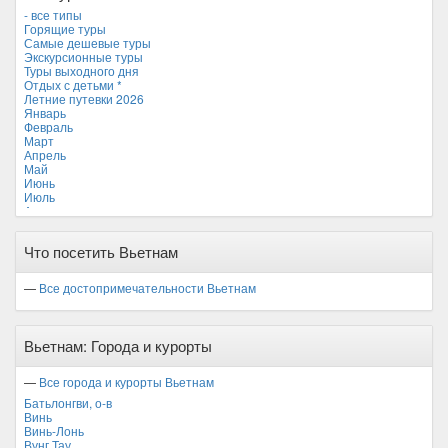
Новая Зеландия
- все типы
Объединенные Арабские Эмираты
Горящие туры
Перу
Самые дешевые туры
Россия
Экскурсионные туры
Таиланд
Туры выходного дня
Тунис
Отдых с детьми *
Турция
Летние путевки 2026
Финляндия
Январь
Франция
Февраль
Хорватия
Март
Черногория
Апрель
Чехия
Май
Июнь
Июль
Август
Сентябрь
Октябрь
Что посетить Вьетнам
Ноябрь
Декабрь
—
Все достопримечательности Вьетнам
Вьетнам: Города и курорты
—
Все города и курорты Вьетнам
Батьлонгви, о-в
Винь
Винь-Лонь
Вунг Тау