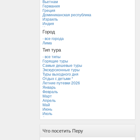
Вьетнам
Германия
Греция
Доминиканская республика
Израиль
Индия
Индонезия
Город
Иордания
Испания
- все города
Италия
Лима
Камбоджа
Тип тура
Кипр
Куба
- все типы
Мальдивские острова
Горящие туры
Мальта
Самые дешевые туры
Новая Зеландия
Экскурсионные туры
Объединенные Арабские Эмираты
Туры выходного дня
Перу *
Отдых с детьми *
Россия
Летние путевки 2026
Таиланд
Январь
Тунис
Февраль
Турция
Март
Финляндия
Апрель
Франция
Май
Хорватия
Июнь
Черногория
Июль
Чехия
Август
Сентябрь
Октябрь
Что посетить Перу
Ноябрь
Декабрь