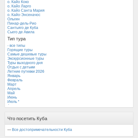
о. Кайо Коко
Мальдивские острова
о. Кайо Ларго
Мальта
о. Кайо Санта Мария
Новая Зеландия
о. Кайо-Энсеначос
Объединенные Арабские Эмираты
Ольгин
Перу
Пинар-дель-Рио
Россия
Сантьяго де Куба
Таиланд
Сьего де Авила
Тунис
Тип тура
Турция
Финляндия
- все типы
Франция
Горящие туры
Хорватия
Самые дешевые туры
Черногория
Экскурсионные туры
Чехия
Туры выходного дня
Отдых с детьми
Летние путевки 2026
Январь
Февраль
Март
Апрель
Май
Июнь
Июль *
Август
Сентябрь
Октябрь
Что посетить Куба
Ноябрь
Декабрь
—
Все достопримечательности Куба