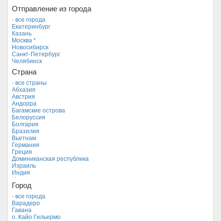
Отправление из города
- все города
Екатеринбург
Казань
Москва *
Новосибирск
Санкт-Петербург
Челябинск
Страна
- все страны
Абхазия
Австрия
Андорра
Багамские острова
Белоруссия
Болгария
Бразилия
Вьетнам
Германия
Греция
Доминиканская республика
Израиль
Индия
Индонезия
Город
Иордания
Испания
- все города
Италия
Варадеро
Камбоджа
Гавана
Кипр
о. Кайо Гильермо
Куба *