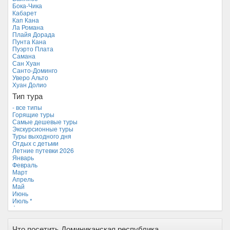
Камбоджа
Бока-Чика
Кипр
Кабарет
Куба
Кап Кана
Мальдивские острова
Ла Романа
Мальта
Плайя Дорада
Новая Зеландия
Пунта Кана
Объединенные Арабские Эмираты
Пуэрто Плата
Перу
Самана
Россия
Сан Хуан
Таиланд
Санто-Доминго
Тунис
Уверо Альто
Турция
Хуан Долио
Финляндия
Тип тура
Франция
Хорватия
- все типы
Черногория
Горящие туры
Чехия
Самые дешевые туры
Экскурсионные туры
Туры выходного дня
Отдых с детьми
Летние путевки 2026
Январь
Февраль
Март
Апрель
Май
Июнь
Июль *
Август
Сентябрь
Октябрь
Что посетить Доминиканская республика
Ноябрь