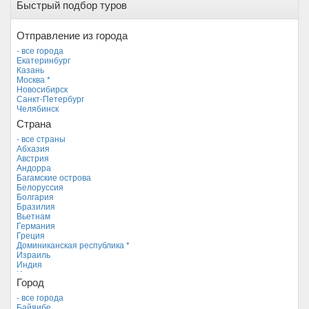
Быстрый подбор туров
Отправление из города
- все города
Екатеринбург
Казань
Москва *
Новосибирск
Санкт-Петербург
Челябинск
Страна
- все страны
Абхазия
Австрия
Андорра
Багамские острова
Белоруссия
Болгария
Бразилия
Вьетнам
Германия
Греция
Доминиканская республика *
Израиль
Индия
Индонезия
Город
Иордания
Испания
- все города
Италия
Байяибе