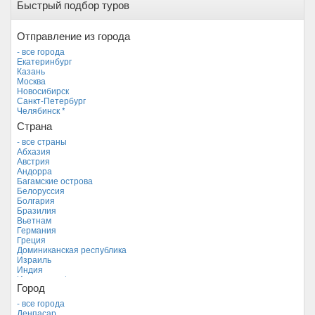
Быстрый подбор туров
Отправление из города
- все города
Екатеринбург
Казань
Москва
Новосибирск
Санкт-Петербург
Челябинск *
Страна
- все страны
Абхазия
Австрия
Андорра
Багамские острова
Белоруссия
Болгария
Бразилия
Вьетнам
Германия
Греция
Доминиканская республика
Израиль
Индия
Индонезия *
Город
Иордания
Испания
- все города
Италия
Денпасар