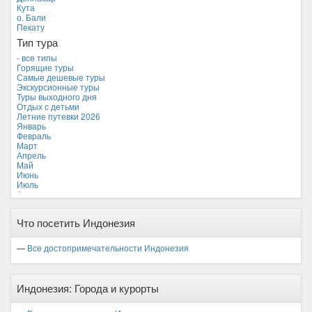
Камбоджа
Кута
Кипр
о. Бали
Куба
Пекату
Мальдивские острова
Тип тура
Мальта
Новая Зеландия
- все типы
Объединенные Арабские Эмираты
Горящие туры
Перу
Самые дешевые туры
Россия
Экскурсионные туры
Таиланд
Туры выходного дня
Тунис
Отдых с детьми
Турция
Летние путевки 2026
Финляндия
Январь
Франция
Февраль
Хорватия
Март
Черногория
Апрель
Чехия
Май
Июнь
Июль
Август
Сентябрь *
Октябрь
Что посетить Индонезия
Ноябрь
Декабрь
—
Все достопримечательности Индонезия
Индонезия: Города и курорты