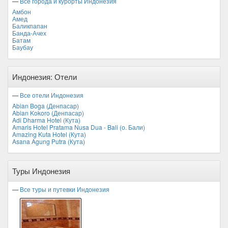
—
Все города и курорты Индонезия
Амбон
Амед
Баликпапан
Банда-Ачех
Батам
Баубау
Индонезия: Отели
—
Все отели Индонезия
Abian Boga (Денпасар)
Abian Kokoro (Денпасар)
Adi Dharma Hotel (Кута)
Amaris Hotel Pratama Nusa Dua - Bali (о. Бали)
Amazing Kuta Hotel (Кута)
Asana Agung Putra (Кута)
Туры Индонезия
—
Все туры и путевки Индонезия