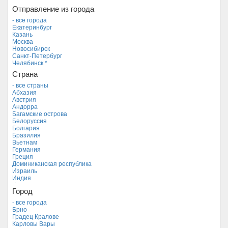
Отправление из города
- все города
Екатеринбург
Казань
Москва
Новосибирск
Санкт-Петербург
Челябинск *
Страна
- все страны
Абхазия
Австрия
Андорра
Багамские острова
Белоруссия
Болгария
Бразилия
Вьетнам
Германия
Греция
Доминиканская республика
Израиль
Индия
Индонезия
Город
Иордания
Испания
- все города
Италия
Брно
Камбоджа
Градец Кралове
Кипр
Карловы Вары
Куба