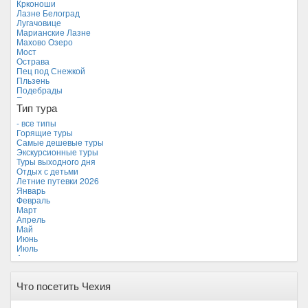
Крконоши
Мальдивские острова
Лазне Белоград
Мальта
Лугачовице
Новая Зеландия
Марианские Лазне
Объединенные Арабские Эмираты
Махово Озеро
Перу
Мост
Россия
Острава
Таиланд
Пец под Снежкой
Тунис
Пльзень
Турция
Подебрады
Финляндия
Прага
Франция
Тип тура
Теплице
Хорватия
Устецкий край
- все типы
Черногория
Франтишкови Лазне
Горящие туры
Чехия *
Фримбург
Самые дешевые туры
Ческе-Будеевице
Экскурсионные туры
Чешский Крумлов
Туры выходного дня
Яхимов
Отдых с детьми
Летние путевки 2026
Январь
Февраль
Март
Апрель
Май
Июнь
Июль
Август
Сентябрь *
Октябрь
Что посетить Чехия
Ноябрь
Декабрь