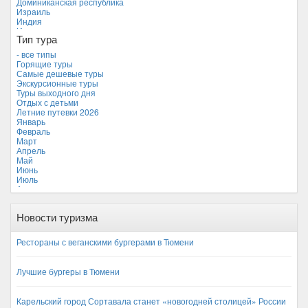
Доминиканская республика
Израиль
Индия
Индонезия
Тип тура
Иордания
Испания
- все типы
Италия
Горящие туры
Камбоджа
Самые дешевые туры
Кипр
Экскурсионные туры
Куба
Туры выходного дня
Мальдивские острова
Отдых с детьми
Мальта
Летние путевки 2026
Новая Зеландия
Январь
Объединенные Арабские Эмираты
Февраль
Перу
Март
Россия
Апрель
Таиланд
Май
Тунис
Июнь
Турция
Июль
Финляндия
Август
Франция
Сентябрь
Хорватия
Октябрь
Черногория
Новости туризма
Ноябрь
Чехия
Декабрь
Рестораны с веганскими бургерами в Тюмени
Лучшие бургеры в Тюмени
Карельский город Сортавала станет «новогодней столицей» России