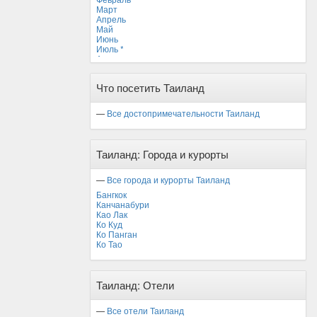
Март
Апрель
Май
Июнь
Июль *
Август
Сентябрь
Октябрь
Что посетить Таиланд
Ноябрь
Декабрь
—
Все достопримечательности Таиланд
Таиланд: Города и курорты
—
Все города и курорты Таиланд
Бангкок
Канчанабури
Као Лак
Ко Куд
Ко Панган
Ко Тао
Таиланд: Отели
—
Все отели Таиланд