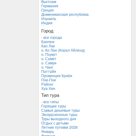
Вьетнам
Германия
Греция
Доминиканская республика
Израиль
Индия
Индонезия
Город
Иордания
Испания
- все города
Италия
Бангкок
Камбоджа
Као Лак
Кипр
о. Ко Лан (Корал Айленд)
Куба
о. Пхукет
Мальдивские острова
о. Самет
Мальта
о. Самуи
Новая Зеландия
о. Чанг
Объединенные Арабские Эмираты
Паттайя
Перу
Провинция Краби
Россия
Пхи-Пхи
Таиланд *
Районг
Тунис
Хуа Хин
Турция
Тип тура
Финляндия
Франция
- все типы
Хорватия
Горящие туры
Черногория
Самые дешевые туры
Чехия
Экскурсионные туры
Туры выходного дня
Отдых с детьми
Летние путевки 2026
Январь
Февраль