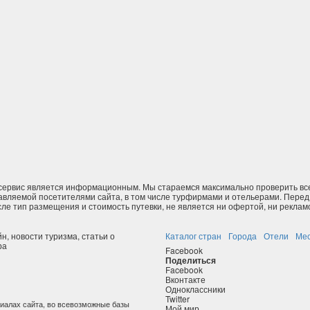
сервис является информационным. Мы стараемся максимально проверить все
авляемой посетителями сайта, в том числе турфирмами и отельерами. Перед 
сле тип размещения и стоимость путевки, не является ни офертой, ни реклам
н, новости туризма, статьи о
Каталог стран
Города
Отели
Ме
ра
Facebook
Поделиться
Facebook
Вконтакте
Одноклассники
Twitter
иалах сайта, во всевозможные базы
Мой мир