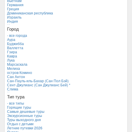
Вьетнам
Германия
Греция
Доминиканская республика
Израиль
Индия
Индонезия
Город
Иордания
Испания
- все города
Италия
Аура
Камбоджа
Буджибба
Кипр
Валлетта
Куба
Гзира
Мальдивские острова
Кавра
Мальта *
Лука
Новая Зеландия
Марсаскала
Объединенные Арабские Эмираты
Мелиха
Перу
остров Комино
Россия
Сан Антон
Таиланд
Сан-Пауль-иль-Бахар (Сан Пол Бэй)
Тунис
Сент-Джулианс (Сан Джулианс Бей) *
Турция
Слима
Финляндия
Чиркева
Франция
Тип тура
Хорватия
- все типы
Черногория
Горящие туры
Чехия
Самые дешевые туры
Экскурсионные туры
Туры выходного дня
Отдых с детьми
Летние путевки 2026
Январь