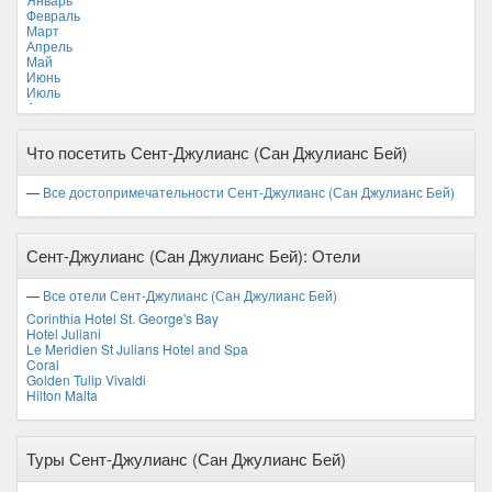
Февраль
Март
Апрель
Май
Июнь
Июль
Август
Сентябрь
Октябрь
Что посетить Сент-Джулианс (Сан Джулианс Бей)
Ноябрь
Декабрь
—
Все достопримечательности Сент-Джулианс (Сан Джулианс Бей)
Сент-Джулианс (Сан Джулианс Бей): Отели
—
Все отели Сент-Джулианс (Сан Джулианс Бей)
Corinthia Hotel St. George's Bay
Hotel Juliani
Le Meridien St Julians Hotel and Spa
Coral
Golden Tulip Vivaldi
Hilton Malta
Туры Сент-Джулианс (Сан Джулианс Бей)