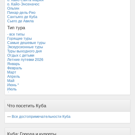
Новая Зеландия
о. Кайо-Энсеначос
Объединенные Арабские Эмираты
Ольгин
Перу
Пинар-дель-Рио
Россия
Сантьяго де Куба
Таиланд
Сьего де Авила
Тунис
Тип тура
Турция
Финляндия
- все типы
Франция
Горящие туры
Хорватия
Самые дешевые туры
Черногория
Экскурсионные туры
Чехия
Туры выходного дня
Отдых с детьми
Летние путевки 2026
Январь
Февраль
Март
Апрель
Май
Июнь *
Июль
Август
Сентябрь
Октябрь
Что посетить Куба
Ноябрь
Декабрь
—
Все достопримечательности Куба
Куба: Города и курорты