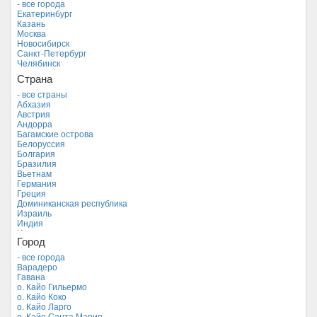
- все города
Екатеринбург
Казань
Москва
Новосибирск
Санкт-Петербург
Челябинск
Страна
- все страны
Абхазия
Австрия
Андорра
Багамские острова
Белоруссия
Болгария
Бразилия
Вьетнам
Германия
Греция
Доминиканская республика
Израиль
Индия
Индонезия
Город
Иордания
Испания
- все города
Италия
Варадеро
Камбоджа
Гавана
Кипр
о. Кайо Гильермо
Куба *
о. Кайо Коко
Мальдивские острова
о. Кайо Ларго
Мальта
о. Кайо Санта Мария