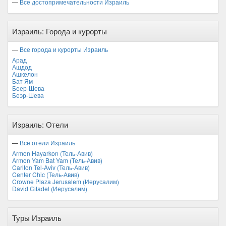
—
Все достопримечательности Израиль
Израиль: Города и курорты
—
Все города и курорты Израиль
Арад
Ашдод
Ашкелон
Бат Ям
Беер-Шева
Беэр-Шева
Израиль: Отели
—
Все отели Израиль
Armon Hayarkon (Тель-Авив)
Armon Yam Bat Yam (Тель-Авив)
Carlton Tel-Aviv (Тель-Авив)
Center Chic (Тель-Авив)
Crowne Plaza Jerusalem (Иерусалим)
David Citadel (Иерусалим)
Туры Израиль