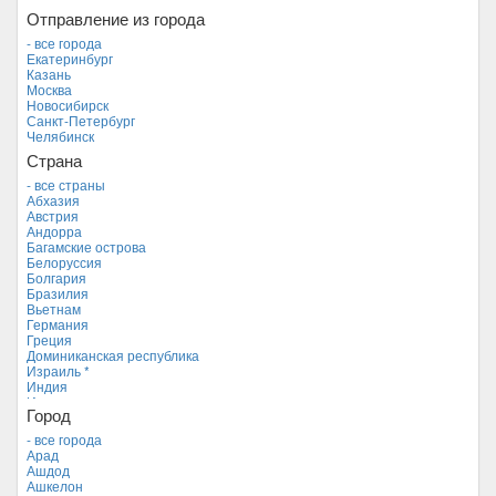
Отправление из города
- все города
Екатеринбург
Казань
Москва
Новосибирск
Санкт-Петербург
Челябинск
Страна
- все страны
Абхазия
Австрия
Андорра
Багамские острова
Белоруссия
Болгария
Бразилия
Вьетнам
Германия
Греция
Доминиканская республика
Израиль *
Индия
Индонезия
Город
Иордания
Испания
- все города
Италия
Арад
Камбоджа
Ашдод
Кипр
Ашкелон
Куба