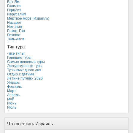
Бат Ям
Мальдивские острова
Галилея
Мальта
Герцлия
Новая Зеландия
Иерусалим
Объединенные Арабские Эмираты
Мертвое море (Израиль)
Перу
Назарет
Россия
Нетания
Таиланд
Рамат-Ган
Тунис
Реховот
Турция
Тель-Авив
Финляндия
Хайфа
Франция
Тип тура
Эйлат
Хорватия
Эйн-Геди
- все типы
Черногория
Горящие туры
Чехия
Самые дешевые туры
Экскурсионные туры
Туры выходного дня
Отдых с детьми
Летние путевки 2026
Январь
Февраль
Март
Апрель
Май
Июнь
Июль
Август
Сентябрь *
Октябрь
Что посетить Израиль
Ноябрь
Декабрь