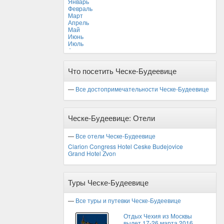
Январь
Февраль
Март
Апрель
Май
Июнь
Июль
Август
Сентябрь
Октябрь
Что посетить Ческе-Будеевице
Ноябрь
Декабрь
—
Все достопримечательности Ческе-Будеевице
Ческе-Будеевице: Отели
—
Все отели Ческе-Будеевице
Clarion Congress Hotel Ceske Budejovice
Grand Hotel Zvon
Туры Ческе-Будеевице
—
Все туры и путевки Ческе-Будеевице
Отдых Чехия из Москвы
вылет 17-26 марта 2016