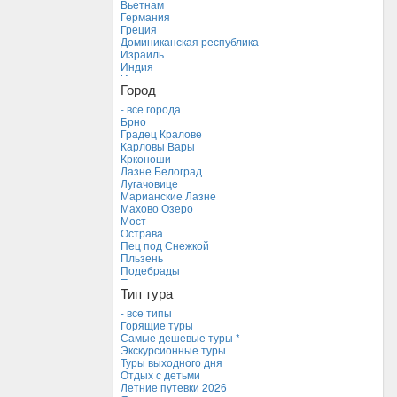
Вьетнам
Германия
Греция
Доминиканская республика
Израиль
Индия
Индонезия
Город
Иордания
Испания
- все города
Италия
Брно
Камбоджа
Градец Кралове
Кипр
Карловы Вары
Куба
Крконоши
Мальдивские острова
Лазне Белоград
Мальта
Лугачовице
Новая Зеландия
Марианские Лазне
Объединенные Арабские Эмираты
Махово Озеро
Перу
Мост
Россия
Острава
Таиланд
Пец под Снежкой
Тунис
Пльзень
Турция
Подебрады
Финляндия
Прага
Франция
Тип тура
Теплице
Хорватия
Устецкий край
- все типы
Черногория
Франтишкови Лазне
Горящие туры
Чехия *
Фримбург
Самые дешевые туры *
Ческе-Будеевице *
Экскурсионные туры
Чешский Крумлов
Туры выходного дня
Яхимов
Отдых с детьми
Летние путевки 2026