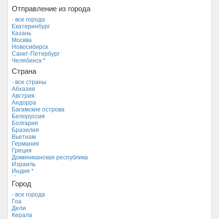
Отправление из города
- все города
Екатеринбург
Казань
Москва
Новосибирск
Санкт-Петербург
Челябинск *
Страна
- все страны
Абхазия
Австрия
Андорра
Багамские острова
Белоруссия
Болгария
Бразилия
Вьетнам
Германия
Греция
Доминиканская республика
Израиль
Индия *
Индонезия
Город
Иордания
Испания
- все города
Италия
Гоа
Камбоджа
Дели
Кипр
Керала
Куба