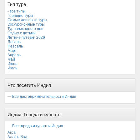
Тип тура
Мальдивские острова
Мальта
- все типы
Новая Зеландия
Горящие туры
Объединенные Арабские Эмираты
Самые дешевые туры
Перу
Экскурсионные туры
Россия
Туры выходного дня
Таиланд
Отдых с детьми
Тунис
Летние путевки 2026
Турция
Январь
Финляндия
Февраль
Франция
Март
Хорватия
Апрель
Черногория
Май
Чехия
Июнь
Июль
Август
Сентябрь
Октябрь
Что посетить Индия
Ноябрь *
Декабрь
—
Все достопримечательности Индия
Индия: Города и курорты
—
Все города и курорты Индия
Агра
Аллахабад