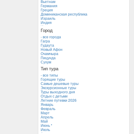
Вьетнам
Германия
Греция
Доминиканская республика
Израиль
Индия
Индонезия
Город
Иордания
Испания
- все города
Италия
Гагра
Камбоджа
Гудаута
Кипр
Новый Афон
Куба
Очамчыра
Мальдивские острова
Пицунда
Мальта
Сухум
Новая Зеландия
Тип тура
Объединенные Арабские Эмираты
Перу
- все типы
Россия
Горящие туры
Таиланд
Самые дешевые туры
Тунис
Экскурсионные туры
Турция
Туры выходного дня
Финляндия
Отдых с детьми
Франция
Летние путевки 2026
Хорватия
Январь
Черногория
Февраль
Чехия
Март
Апрель
Май
Июнь *
Июль
Август