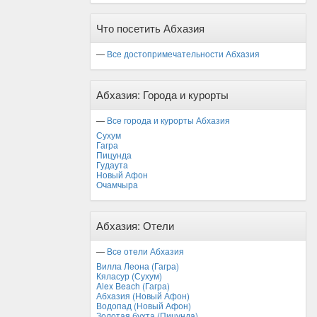
Сентябрь
Октябрь
Что посетить Абхазия
Ноябрь
Декабрь
—
Все достопримечательности Абхазия
Абхазия: Города и курорты
—
Все города и курорты Абхазия
Сухум
Гагра
Пицунда
Гудаута
Новый Афон
Очамчыра
Абхазия: Отели
—
Все отели Абхазия
Вилла Леона (Гагра)
Кяласур (Сухум)
Alex Beach (Гагра)
Абхазия (Новый Афон)
Водопад (Новый Афон)
Золотая бухта (Пицунда)