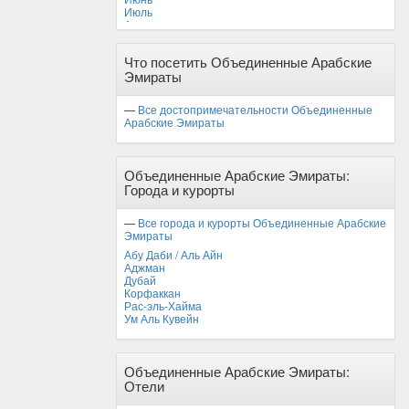
Июль
Август
Сентябрь
Октябрь
Что посетить Объединенные Арабские
Ноябрь
Эмираты
Декабрь
—
Все достопримечательности Объединенные
Арабские Эмираты
Объединенные Арабские Эмираты:
Города и курорты
—
Все города и курорты Объединенные Арабские
Эмираты
Абу Даби / Аль Айн
Аджман
Дубай
Корфаккан
Рас-эль-Хайма
Ум Аль Кувейн
Объединенные Арабские Эмираты:
Отели