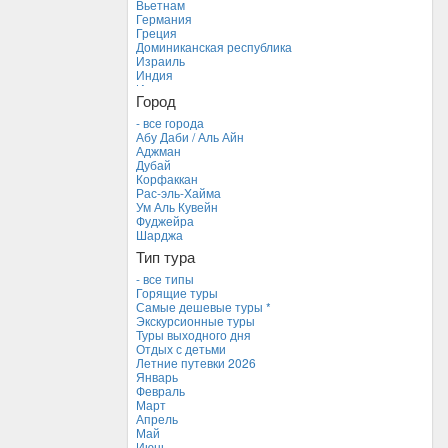
Вьетнам
Германия
Греция
Доминиканская республика
Израиль
Индия
Индонезия
Город
Иордания
Испания
- все города
Италия
Абу Даби / Аль Айн
Камбоджа
Аджман
Кипр
Дубай
Куба
Корфаккан
Мальдивские острова
Рас-эль-Хайма
Мальта
Ум Аль Кувейн
Новая Зеландия
Фуджейра
Объединенные Арабские Эмираты *
Шарджа
Перу
Тип тура
Россия
Таиланд
- все типы
Тунис
Горящие туры
Турция
Самые дешевые туры *
Финляндия
Экскурсионные туры
Франция
Туры выходного дня
Хорватия
Отдых с детьми
Черногория
Летние путевки 2026
Чехия
Январь
Февраль
Март
Апрель
Май
Июнь