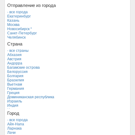
Отправление из города
- все города
Екатеринбург
Казань
Москва
Новосибирск *
Санкт-Петербург
Челябинск
Страна
- все страны
Абхазия
Австрия
Андорра
Багамские острова
Белоруссия
Болгария
Бразилия
Вьетнам
Германия
Греция
Доминиканская республика
Израиль
Индия
Индонезия
Город
Иордания
Испания
- все города
Италия
Айя-Напа
Камбоджа
Ларнака
Кипр *
Лачи
Куба