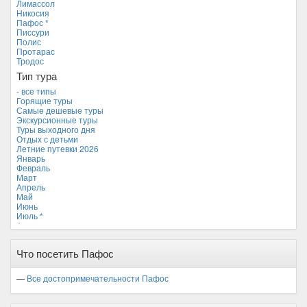
Лимассол
Мальдивские острова
Никосия
Мальта
Пафос *
Новая Зеландия
Писсури
Объединенные Арабские Эмираты
Полис
Перу
Протарас
Россия
Тродос
Таиланд
Тип тура
Тунис
Турция
- все типы
Финляндия
Горящие туры
Франция
Самые дешевые туры
Хорватия
Экскурсионные туры
Черногория
Туры выходного дня
Чехия
Отдых с детьми
Летние путевки 2026
Январь
Февраль
Март
Апрель
Май
Июнь
Июль *
Август
Сентябрь
Октябрь
Что посетить Пафос
Ноябрь
Декабрь
—
Все достопримечательности Пафос