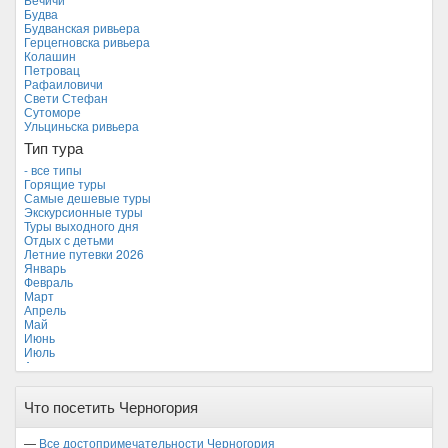
Камбоджа
Будва
Кипр
Будванская ривьера
Куба
Герцегновска ривьера
Мальдивские острова
Колашин
Мальта
Петровац
Новая Зеландия
Рафаиловичи
Объединенные Арабские Эмираты
Свети Стефан
Перу
Сутоморе
Россия
Ульциньска ривьера
Таиланд
Тип тура
Тунис
Турция
- все типы
Финляндия
Горящие туры
Франция
Самые дешевые туры
Хорватия
Экскурсионные туры
Черногория *
Туры выходного дня
Чехия
Отдых с детьми
Летние путевки 2026
Январь
Февраль
Март
Апрель
Май
Июнь
Июль
Август
Сентябрь
Октябрь
Что посетить Черногория
Ноябрь
Декабрь
—
Все достопримечательности Черногория