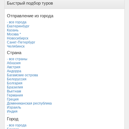
Быстрый подбор туров
Отправление из города
- все города
Екатеринбург
Казань
Москва *
Новосибирск
Санкт-Петербург
Челябинск
Страна
- все страны
Абхазия
Австрия
Андорра
Багамские острова
Белоруссия
Болгария
Бразилия
Вьетнам
Германия
Греция
Доминиканская республика
Израиль
Индия
Индонезия
Город
Иордания
Испания
- все города
Италия
Бечичи