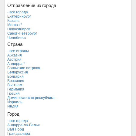
Отправление из города
- все города
Екатеринбург
Казань
Москва *
Новосибирск
Санкт-Петербург
Челябинск
Страна
- все страны
Абхазия
Австрия
Андорра *
Багамские острова
Белоруссия
Болгария
Бразилия
Вьетнам
Германия
Греция
Доминиканская республика
Израиль
Индия
Индонезия
Город
Иордания
Испания
- все города
Италия
Андорра-ла-Велья
Камбоджа
Вал Норд
Кипр
Грандвалира
Куба