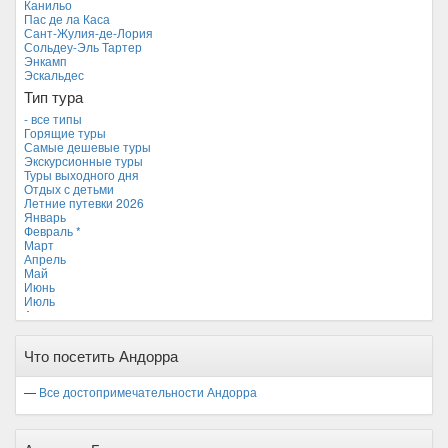
Канильо
Мальдивские острова
Пас де ла Каса
Мальта
Сант-Жулия-де-Лория
Новая Зеландия
Сольдеу-Эль Тартер
Объединенные Арабские Эмираты
Энкамп
Перу
Эскальдес
Россия
Тип тура
Таиланд
Тунис
- все типы
Турция
Горящие туры
Финляндия
Самые дешевые туры
Франция
Экскурсионные туры
Хорватия
Туры выходного дня
Черногория
Отдых с детьми
Чехия
Летние путевки 2026
Январь
Февраль *
Март
Апрель
Май
Июнь
Июль
Август
Сентябрь
Октябрь
Что посетить Андорра
Ноябрь
Декабрь
—
Все достопримечательности Андорра