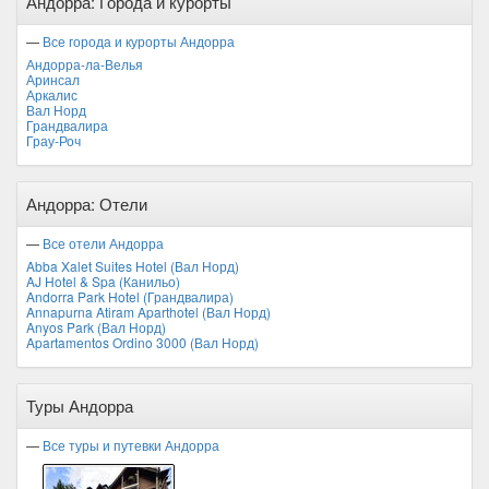
Андорра: Города и курорты
—
Все города и курорты Андорра
Андорра-ла-Велья
Аринсал
Аркалис
Вал Норд
Грандвалира
Грау-Роч
Андорра: Отели
—
Все отели Андорра
Abba Xalet Suites Hotel (Вал Норд)
AJ Hotel & Spa (Канильо)
Andorra Park Hotel (Грандвалира)
Annapurna Atiram Aparthotel (Вал Норд)
Anyos Park (Вал Норд)
Apartamentos Ordino 3000 (Вал Норд)
Туры Андорра
—
Все туры и путевки Андорра