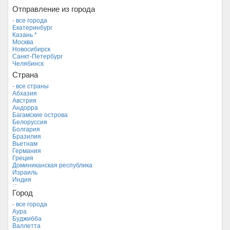
Отправление из города
- все города
Екатеринбург
Казань *
Москва
Новосибирск
Санкт-Петербург
Челябинск
Страна
- все страны
Абхазия
Австрия
Андорра
Багамские острова
Белоруссия
Болгария
Бразилия
Вьетнам
Германия
Греция
Доминиканская республика
Израиль
Индия
Индонезия
Город
Иордания
Испания
- все города
Италия
Аура
Камбоджа
Буджибба
Кипр
Валлетта
Куба