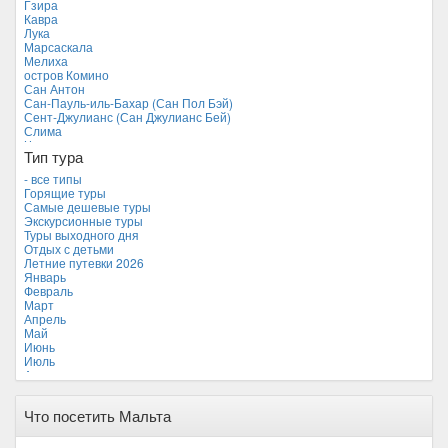
Гзира
Мальдивские острова
Кавра
Мальта *
Лука
Новая Зеландия
Марсаскала
Объединенные Арабские Эмираты
Мелиха
Перу
остров Комино
Россия
Сан Антон
Таиланд
Сан-Пауль-иль-Бахар (Сан Пол Бэй)
Тунис
Сент-Джулианс (Сан Джулианс Бей)
Турция
Слима
Финляндия
Чиркева
Франция
Тип тура
Хорватия
- все типы
Черногория
Горящие туры
Чехия
Самые дешевые туры
Экскурсионные туры
Туры выходного дня
Отдых с детьми
Летние путевки 2026
Январь
Февраль
Март
Апрель
Май
Июнь
Июль
Август
Сентябрь *
Октябрь
Что посетить Мальта
Ноябрь
Декабрь