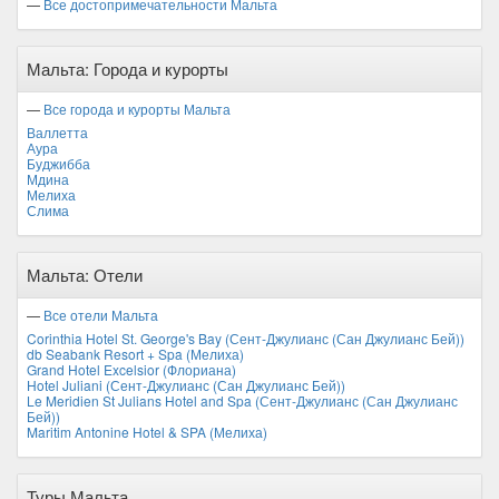
—
Все достопримечательности Мальта
Мальта: Города и курорты
—
Все города и курорты Мальта
Валлетта
Аура
Буджибба
Мдина
Мелиха
Слима
Мальта: Отели
—
Все отели Мальта
Corinthia Hotel St. George's Bay (Сент-Джулианс (Сан Джулианс Бей))
db Seabank Resort + Spa (Мелиха)
Grand Hotel Excelsior (Флориана)
Hotel Juliani (Сент-Джулианс (Сан Джулианс Бей))
Le Meridien St Julians Hotel and Spa (Сент-Джулианс (Сан Джулианс
Бей))
Maritim Antonine Hotel & SPA (Мелиха)
Туры Мальта