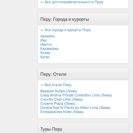
—
Все достопримечательности Перу
Перу: Города и курорты
—
Все города и курорты Перу
Арекипа
Ика
Икитос
Кахамарка
Колка
Куско
Перу: Отели
—
Все отели Перу
Basadre Suites (Лима)
Casa Andina Private Collection Lima (Лима)
Country Club Lima (Лима)
Crowne Plaza (Лима)
DoubleTree El Pardo by Hilton Lima (Лима)
Embajadores Hotel (Лима)
Туры Перу