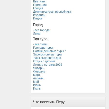
Вьетнам
Германия
Греция
Доминиканская республика
Израиль
Индия
Индонезия
Город
Иордания
Испания
- все города
Италия
Лима
Камбоджа
Тип тура
Кипр
Куба
- все типы
Мальдивские острова
Горящие туры
Мальта
Самые дешевые туры *
Новая Зеландия
Экскурсионные туры
Объединенные Арабские Эмираты
Туры выходного дня
Перу *
Отдых с детьми
Россия
Летние путевки 2026
Таиланд
Январь
Тунис
Февраль
Турция
Март
Финляндия
Апрель
Франция
Май
Хорватия
Июнь
Черногория
Июль
Чехия
Август
Сентябрь
Октябрь
Что посетить Перу
Ноябрь
Декабрь