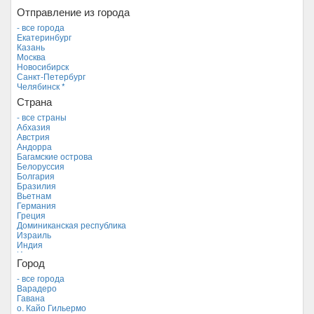
Отправление из города
- все города
Екатеринбург
Казань
Москва
Новосибирск
Санкт-Петербург
Челябинск *
Страна
- все страны
Абхазия
Австрия
Андорра
Багамские острова
Белоруссия
Болгария
Бразилия
Вьетнам
Германия
Греция
Доминиканская республика
Израиль
Индия
Индонезия
Город
Иордания
Испания
- все города
Италия
Варадеро
Камбоджа
Гавана
Кипр
о. Кайо Гильермо
Куба *