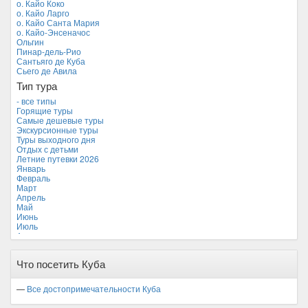
о. Кайо Коко
Мальдивские острова
о. Кайо Ларго
Мальта
о. Кайо Санта Мария
Новая Зеландия
о. Кайо-Энсеначос
Объединенные Арабские Эмираты
Ольгин
Перу
Пинар-дель-Рио
Россия
Сантьяго де Куба
Таиланд
Сьего де Авила
Тунис
Тип тура
Турция
Финляндия
- все типы
Франция
Горящие туры
Хорватия
Самые дешевые туры
Черногория
Экскурсионные туры
Чехия
Туры выходного дня
Отдых с детьми
Летние путевки 2026
Январь
Февраль
Март
Апрель
Май
Июнь
Июль
Август
Сентябрь
Октябрь
Что посетить Куба
Ноябрь
Декабрь
—
Все достопримечательности Куба