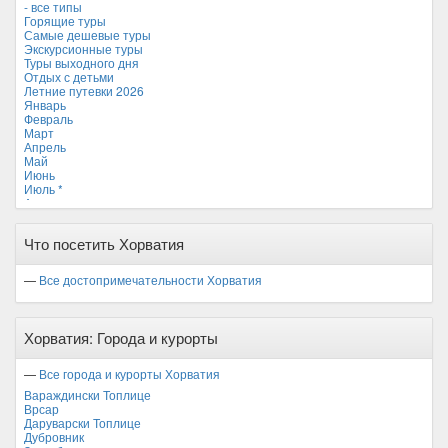
- все типы
Мальдивские острова
Горящие туры
Мальта
Самые дешевые туры
Новая Зеландия
Экскурсионные туры
Объединенные Арабские Эмираты
Туры выходного дня
Перу
Отдых с детьми
Россия
Летние путевки 2026
Таиланд
Январь
Тунис
Февраль
Турция
Март
Финляндия
Апрель
Франция
Май
Хорватия *
Июнь
Черногория
Июль *
Чехия
Август
Сентябрь
Октябрь
Что посетить Хорватия
Ноябрь
Декабрь
—
Все достопримечательности Хорватия
Хорватия: Города и курорты
—
Все города и курорты Хорватия
Вараждински Топлице
Врсар
Даруварски Топлице
Дубровник