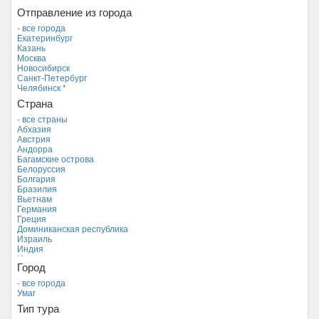
Отправление из города
- все города
Екатеринбург
Казань
Москва
Новосибирск
Санкт-Петербург
Челябинск *
Страна
- все страны
Абхазия
Австрия
Андорра
Багамские острова
Белоруссия
Болгария
Бразилия
Вьетнам
Германия
Греция
Доминиканская республика
Израиль
Индия
Индонезия
Город
Иордания
Испания
- все города
Италия
Умаг
Камбоджа
Тип тура
Кипр
Куба