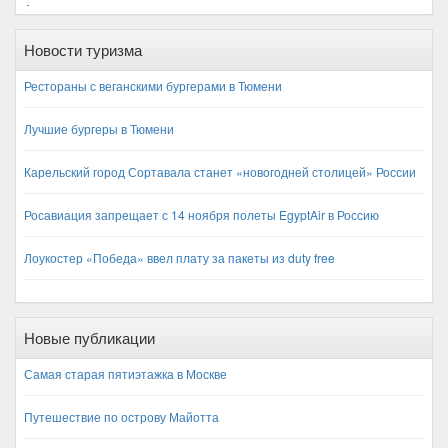
Финляндия
Август
Франция
Сентябрь
Хорватия
Октябрь
Черногория
Новости туризма
Ноябрь
Чехия
Декабрь
Рестораны с веганскими бургерами в Тюмени
Лучшие бургеры в Тюмени
Карельский город Сортавала станет «новогодней столицей» России
Росавиация запрещает с 14 ноября полеты EgyptAir в Россию
Лоукостер «Победа» ввел плату за пакеты из duty free
Новые публикации
Самая старая пятиэтажка в Москве
Путешествие по острову Майотта