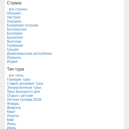
Страна
- все страны
Абхазия
Австрия
Андорра
Багамские острова
Белоруссия
Болгария
Бразилия
Вьетнам
Германия
Греция
Доминиканская республика
Израиль
Индия
Индонезия
Тип тура
Иордания
Испания
- все типы
Италия
Горящие туры
Камбоджа
Самые дешевые туры
Кипр
Экскурсионные туры
Куба
Туры выходного дня
Мальдивские острова
Отдых с детьми
Мальта
Летние путевки 2026
Новая Зеландия
Январь
Объединенные Арабские Эмираты
Февраль
Перу
Март
Россия
Апрель
Таиланд
Май
Тунис
Июнь
Турция
Июль