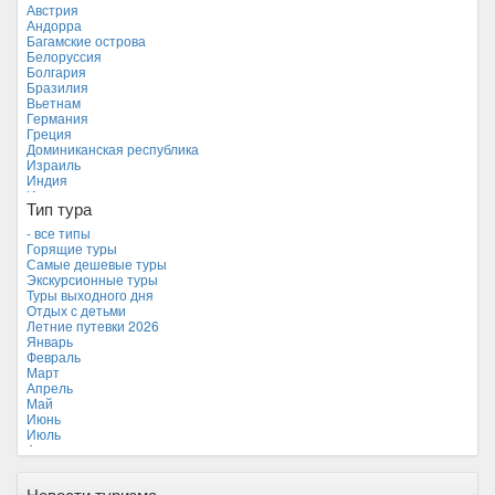
Австрия
Андорра
Багамские острова
Белоруссия
Болгария
Бразилия
Вьетнам
Германия
Греция
Доминиканская республика
Израиль
Индия
Индонезия
Тип тура
Иордания
Испания
- все типы
Италия
Горящие туры
Камбоджа
Самые дешевые туры
Кипр
Экскурсионные туры
Куба
Туры выходного дня
Мальдивские острова
Отдых с детьми
Мальта
Летние путевки 2026
Новая Зеландия
Январь
Объединенные Арабские Эмираты
Февраль
Перу
Март
Россия
Апрель
Таиланд
Май
Тунис
Июнь
Турция
Июль
Финляндия
Август
Франция
Сентябрь
Хорватия
Октябрь
Черногория
Новости туризма