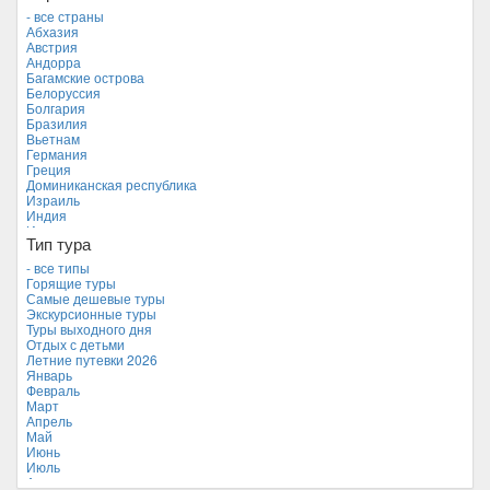
- все страны
Абхазия
Австрия
Андорра
Багамские острова
Белоруссия
Болгария
Бразилия
Вьетнам
Германия
Греция
Доминиканская республика
Израиль
Индия
Индонезия
Тип тура
Иордания
Испания
- все типы
Италия
Горящие туры
Камбоджа
Самые дешевые туры
Кипр
Экскурсионные туры
Куба
Туры выходного дня
Мальдивские острова
Отдых с детьми
Мальта
Летние путевки 2026
Новая Зеландия
Январь
Объединенные Арабские Эмираты
Февраль
Перу
Март
Россия
Апрель
Таиланд
Май
Тунис
Июнь
Турция
Июль
Финляндия
Август