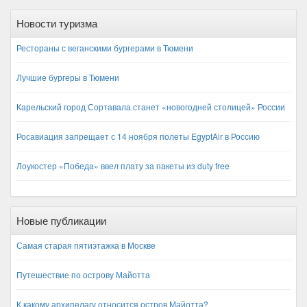
Франция
Сентябрь
Хорватия
Октябрь
Черногория
Новости туризма
Ноябрь
Чехия
Декабрь
Рестораны с веганскими бургерами в Тюмени
Лучшие бургеры в Тюмени
Карельский город Сортавала станет «новогодней столицей» России
Росавиация запрещает с 14 ноября полеты EgyptAir в Россию
Лоукостер «Победа» ввел плату за пакеты из duty free
Новые публикации
Самая старая пятиэтажка в Москве
Путешествие по острову Майотта
К какому архипелагу относится остров Майотта?