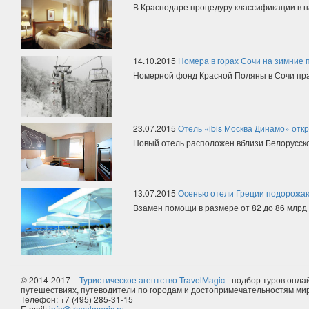
В Краснодаре процедуру классификации в н
14.10.2015
Номера в горах Сочи на зимние 
Номерной фонд Красной Поляны в Сочи прак
23.07.2015
Отель «ibis Москва Динамо» отк
Новый отель расположен вблизи Белорусског
13.07.2015
Осенью отели Греции подорожа
Взамен помощи в размере от 82 до 86 млрд е
© 2014-2017 –
Туристическое агентство TravelMagic
- подбор туров онлай
путешествиях, путеводители по городам и достопримечательностям ми
Телефон: +7 (495) 285-31-15
E-mail:
info@travelmagic.ru