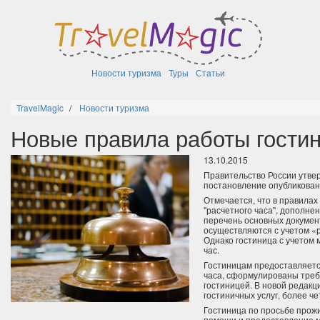
Новости туризма
Туры
Статьи
TravelMagic
Новости туризма
Новые правила работы гостин
13.10.2015
Правительство России утве
постановление опубликован
Отмечается, что в правила
"расчетного часа", дополн
перечень основных документ
осуществляются с учетом «р
Однако гостиница с учетом
час.
Гостиницам предоставляетс
часа, сформулированы треб
гостиницей. В новой редакц
гостиничных услуг, более ч
Гостиница по просьбе прожи
помощи и предоставление м