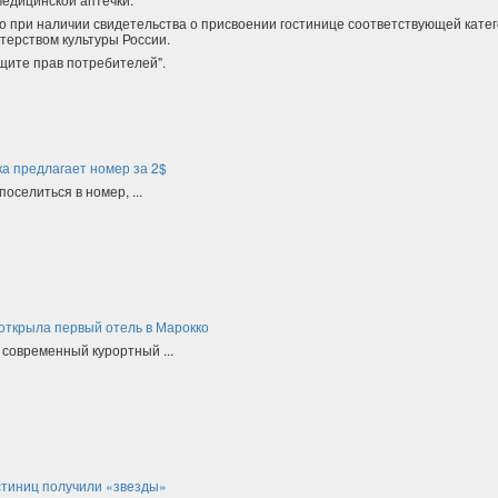
ко при наличии свидетельства о присвоении гостинице соответствующей катег
терством культуры России.
ащите прав потребителей".
а предлагает номер за 2$
поселиться в номер, ...
 открыла первый отель в Марокко
 современный курортный ...
стиниц получили «звезды»