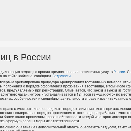
иц в России
рдило новую редакцию правил предоставления гостиничных услуг в
России
. С
о на сайте кабмина, сообщают
Ведомости
.
х впервые урегулирована процедура бронирования гостиничных номеров, уто
ены положения о порядке оформления проживания в гостинице, в том числе с
ов, предъявляемых при регистрации. Отмечается, что заезд и выезд из гост
асчетного часа», который устанавливается в 12 часов текущих суток по мест
 местных особенностей и специфики деятельности вправе изменить установ
я право самостоятельно определять порядок взимания платы при заселении
ования к содержанию порядка проживания в гостинице, разрабатываемого к
ии более полно прописаны права и обязанности каждой из сторон договора о
етко сформулированы меры их ответственности.
вающего обязана без дополнительной оплаты обеспечить ряд услуг, таких ка
едицинской аптечки.