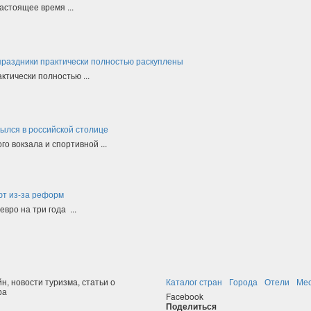
астоящее время ...
праздники практически полностью раскуплены
тически полностью ...
рылся в российской столице
о вокзала и спортивной ...
ют из-за реформ
вро на три года ...
н, новости туризма, статьи о
Каталог стран
Города
Отели
Ме
ра
Facebook
Поделиться