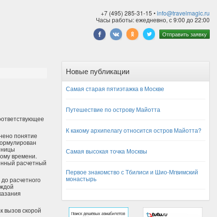
+7 (495) 285-31-15 •
info@travelmagic.ru
Часы работы: ежедневно, с 9:00 до 22:00
Отправить заявку
Новые публикации
Самая старая пятиэтажка в Москве
Путешествие по острову Майотта
оответствующее
К какому архипелагу относится остров Майотта?
чнено понятие
формулирован
иницы
Самая высокая точка Москвы
ному времени.
ленный расчетный
Первое знакомство с Тбилиси и Шио-Мгвимский
монастырь
 до расчетного
аждой
казания
к вызов скорой