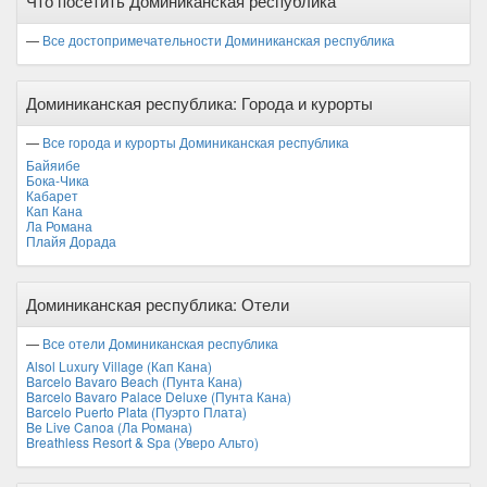
Что посетить Доминиканская республика
Ноябрь
Декабрь
—
Все достопримечательности Доминиканская республика
Доминиканская республика: Города и курорты
—
Все города и курорты Доминиканская республика
Байяибе
Бока-Чика
Кабарет
Кап Кана
Ла Романа
Плайя Дорада
Доминиканская республика: Отели
—
Все отели Доминиканская республика
Alsol Luxury Village (Кап Кана)
Barcelo Bavaro Beach (Пунта Кана)
Barcelo Bavaro Palace Deluxe (Пунта Кана)
Barcelo Puerto Plata (Пуэрто Плата)
Be Live Canoa (Ла Романа)
Breathless Resort & Spa (Уверо Альто)