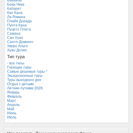
Камбоджа
Бока-Чика
Кипр
Кабарет
Куба
Кап Кана
Мальдивские острова
Ла Романа
Мальта
Плайя Дорада
Новая Зеландия
Пунта Кана
Объединенные Арабские Эмираты
Пуэрто Плата
Перу
Самана
Россия
Сан Хуан
Таиланд
Санто-Доминго
Тунис
Уверо Альто
Турция
Хуан Долио
Финляндия
Тип тура
Франция
Хорватия
- все типы
Черногория
Горящие туры
Чехия
Самые дешевые туры *
Экскурсионные туры
Туры выходного дня
Отдых с детьми
Летние путевки 2026
Январь
Февраль
Март
Апрель
Май
Июнь
Июль
Август
Сентябрь
Октябрь