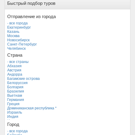
Быстрый подбор туров
Отправление из города
- все города
Екатеринбург
Казань
Москва
Новосибирск
Санкт-Петербург
Челябинск
Страна
- все страны
Абхазия
Австрия
Андорра
Багамские острова
Белоруссия
Болгария
Бразилия
Вьетнам
Германия
Греция
Доминиканская республика *
Израиль
Индия
Индонезия
Город
Иордания
Испания
- все города
Италия
Байяибе