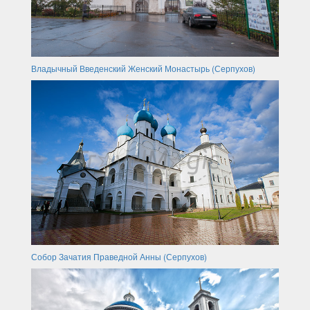
Владычный Введенский Женский Монастырь (Серпухов)
Собор Зачатия Праведной Анны (Серпухов)